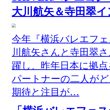
大川航矢＆寺田翠イ
今年『横浜バレエフェ
川航矢さんと寺田翠さ
躍し、昨年日本に拠点
パートナーの二人がど
期待と注目が…