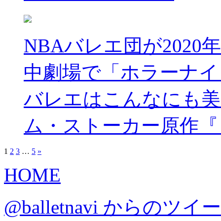
NBAバレエ団が2020年
中劇場で「ホラーナイ
バレエはこんなにも美
ム・ストーカー原作『
1
2
3
…
5
»
HOME
@balletnavi からのツイ