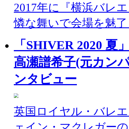
2017年に『横浜バ
憐な舞いで会場を魅了
「SHIVER 2020 
高瀬譜希子(元カン
ンタビュー
英国ロイヤル・バレエ
ェイン・マクレガーの