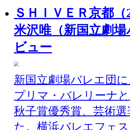
ＳＨＩＶＥＲ京都（20
米沢唯（新国立劇場
ビュー
新国立劇場バレエ団に
プリマ・バレリーナと
秋子賞優秀賞、芸術選
た。横浜バレエフェス