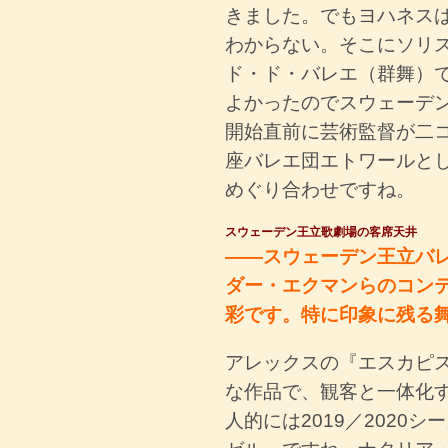
きました。でもヨハネス
わからない。そこにソリ
ド・ド・バレエ（群舞）
よかったのでスウェーデ
開始直前に芸術監督が二
座バレエ団エトワールと
めぐり合わせですね。
スウェーデン王立歌劇場の客席天井
――スウェーデン王立バ
ダー・エクマンらのコン
彩です。特に印象に残る
アレックスの『エスカピ
な作品で、観客と一体化
人的には2019／2020