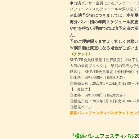
◆出演ダンサー全員によるアフタートー
パフォーマンスのアンコールや振り返り
※出演予定者につきましては、本年夏
海外バレエ団の年間スケジュール変更
やむを得ない理由での出演予定者の変
ん。
予めご理解賜りますよう宜しくお願い
※演目順は変更になる場合がございま
《チケット》
SHIVER会員様限定【先行販売】※終了
人気の最前ブロックは、早期の完売も予
良席は、SHIVER会員限定【先行販売】
◎価格：S席8,000円（1階席のみ）
◎販売日程：2022年5月26日(木)12:00～5月
【一般販売】
◎価格：S席8,000円（1階席のみ）
◎販売日程：2022年5月31日(火)10:00～7
◎販売ページ：
横浜バレエフェスティバルチケットセンタ
『横浜バレエフェスティバル20