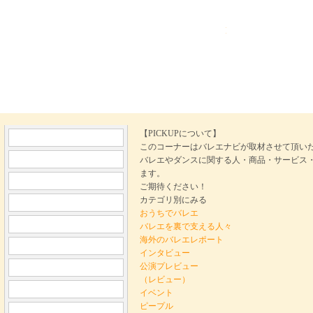
Ballet Navi バレ
【PICKUPについて】
このコーナーはバレエナビが取材させて頂い
バレエやダンスに関する人・商品・サービス
ます。
ご期待ください！
カテゴリ別にみる
おうちでバレエ
バレエを裏で支える人々
海外のバレエレポート
インタビュー
公演プレビュー
（レビュー）
イベント
ピープル