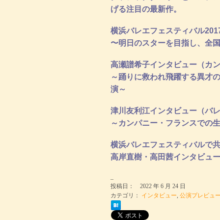
げる注目の最新作。
横浜バレエフェスティバル20
〜明日のスターを目指し、全
高瀬譜希子インタビュー（カ
～踊りに救われ飛躍する異才の
演～
津川友利江インタビュー（バ
～カンパニー・フランスでの
横浜バレエフェスティバルで
高岸直樹・高田茜インタビュ
_
投稿日： 2022 年 6 月 24 日
カテゴリ：
インタビュー
,
公演プレビュ