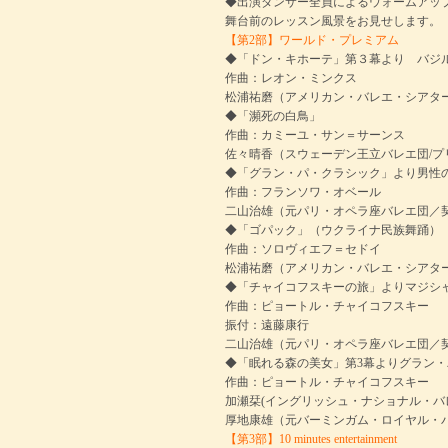
◆出演ダンサー全員によるウォームアッ
舞台前のレッスン風景をお見せします。
【第2部】ワールド・プレミアム
◆「ドン・キホーテ」第３幕より バジ
作曲：レオン・ミンクス
松浦祐磨（アメリカン・バレエ・シアタ
◆「瀕死の白鳥」
作曲：カミーユ・サン＝サーンス
佐々晴香（スウェーデン王立バレエ団/プ
◆「グラン・パ・クラシック」より男性
作曲：フランソワ・オベール
二山治雄（元パリ・オペラ座バレエ団／
◆「ゴパック」（ウクライナ民族舞踊）
作曲：ソロヴィエフ＝セドイ
松浦祐磨（アメリカン・バレエ・シアタ
◆「チャイコフスキーの旅」よりマジシ
作曲：ピョートル・チャイコフスキー
振付：遠藤康行
二山治雄（元パリ・オペラ座バレエ団／
◆「眠れる森の美女」第3幕よりグラン
作曲：ピョートル・チャイコフスキー
加瀬栞(イングリッシュ・ナショナル・バ
厚地康雄（元バーミンガム・ロイヤル・
【第3部】10 minutes entertainment