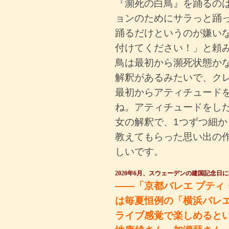
『瀕死の白鳥』を踊るのは
ョンのためにサラっと踊
踊るだけというのが嫌い
付けてください！」と頼
鳥は最初から瀕死状態か
解釈があるみたいで、ク
最初からアティチュード
ね。アティチュードをし
女の解釈で、1つずつ細
教えてもらった思い出の
しいです。
2020年6月、スウェーデンの建国記念日
――「京都バレエ プティ
は毎夏恒例の「横浜バレ
ライブ感覚で楽しめると