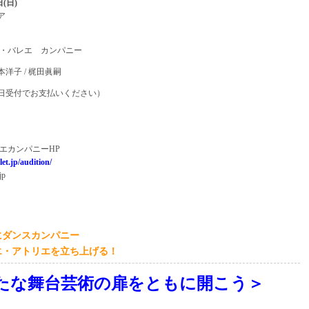
日(日)
ニア
・バレエ カンパニー
本洋子 / 梶田眞嗣
（当日受付でお支払いください）
エカンパニーHP
let.jp/audition/
jp
にダンスカンパニー
エ・アトリエを立ち上げる！
たな舞台芸術の扉をともに開こう＞