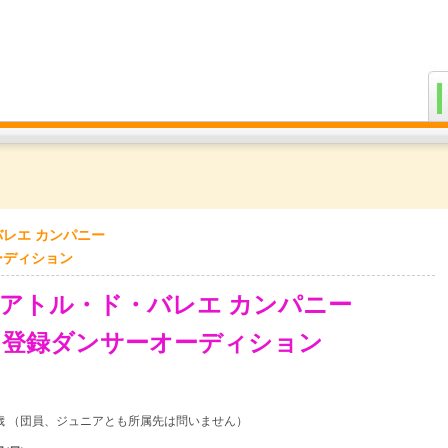
Ballet Navi バレエ情報ポータルサイト [バレエナビ]
公演
レエ カンパニー
ーディション
アトル・ド・バレエ カンパニー
登録ダンサーオーディション
6歳 （団員、ジュニアとも所属先は問いません）