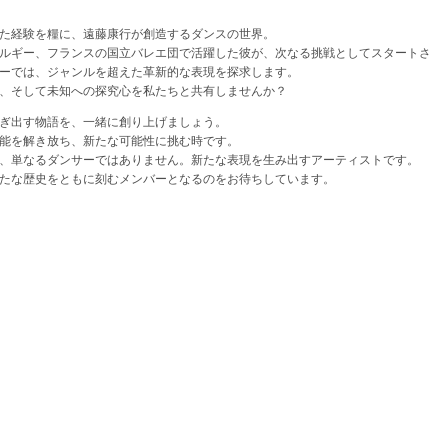
た経験を糧に、遠藤康行が創造するダンスの世界。
ルギー、フランスの国立バレエ団で活躍した彼が、次なる挑戦としてスタートさ
ーでは、ジャンルを超えた革新的な表現を探求します。
、そして未知への探究心を私たちと共有しませんか？
ぎ出す物語を、一緒に創り上げましょう。
能を解き放ち、新たな可能性に挑む時です。
、単なるダンサーではありません。新たな表現を生み出すアーティストです。
たな歴史をともに刻むメンバーとなるのをお待ちしています。