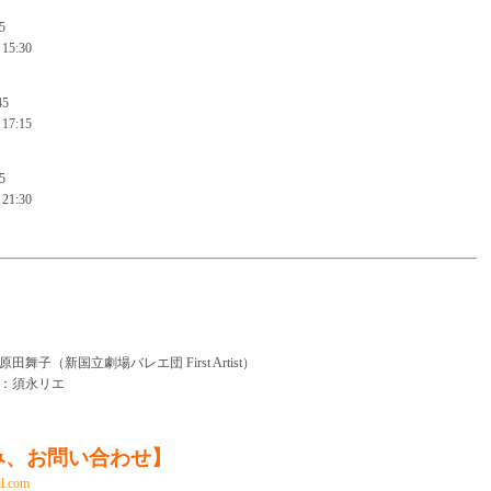
5
5:30
45
7:15
5
1:30
】
舞子（新国立劇場バレエ団 First Artist）
：須永リエ
み、お問い合わせ】
il.com