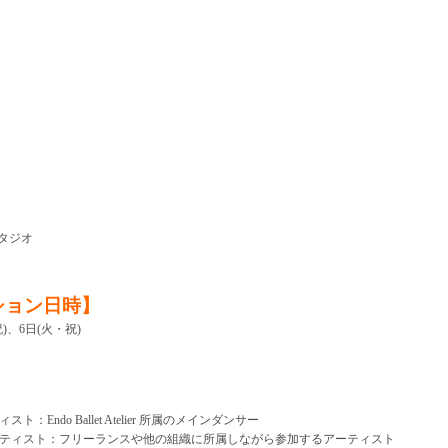
山スタジオ
ション日時】
祝)、6日(火・祝)
】
：Endo Ballet Atelier 所属のメインダンサー
ティスト：フリーランスや他の組織に所属しながら参加するアーティスト