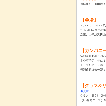
遠藤康行 原田舞子（新国
【会場】
エンドウ・バレエ浜
〒168-0065 東京
京王井の頭線浜田山
【カンパニ
活動開始時期：202
本公演予定：年に１公
トリプルビル公演、
舞踊作家協会公演：年
【クラス&
◆火曜日
クラス：18:30～20:0
（EB合同クラス）リハー