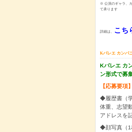
※ 公演のギャラ、カン
て承ります
こち
詳細は、
Kバレエ カンパ
Kバレエ 
ン形式で募
【応募要項
◆履歴書（
体重、志望
アドレスを
◆顔写真（1