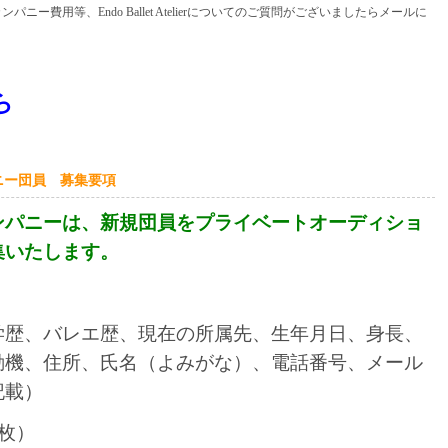
パニー費用等、Endo Ballet Atelierについてのご質問がございましたらメールに
ら
ニー団員 募集要項
カンパニーは、新規団員をプライベートオーディショ
集いたします。
】
学歴、バレエ歴、現在の所属先、生年月日、身長、
動機、住所、氏名（よみがな）、電話番号、メール
記載）
枚）