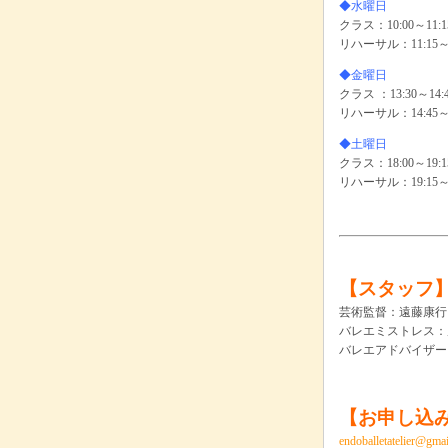
◆水曜日
クラス：10:00～11:1
リハーサル：11:15～1
◆金曜日
クラス ：13:30～14:
リハーサル：14:45～1
◆土曜日
クラス：18:00～19:1
リハーサル：19:15～2
【スタッフ
芸術監督：遠藤康行
バレエミストレス：原田
バレエアドバイザー
【お申し込
endoballetatelier@gma