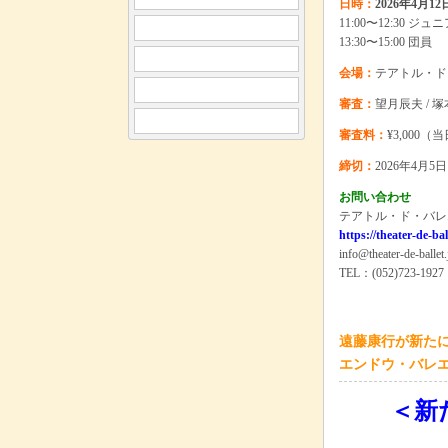
日時：
2026年4月12
11:00〜12:30 ジュ
13:30〜15:00 団員
会場：
テアトル・ド
審査：
望月辰夫 / 塚
審査料：
¥3,000
締切：
2026年4月5日
お問い合わせ
テアトル・ド・バレ
https://theater-de-bal
info@theater-de-ballet.
TEL：(052)723-1927
遠藤康行が新た
エンドウ・バレ
＜新