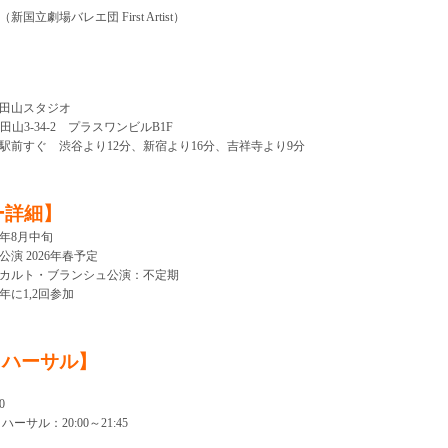
立劇場バレエ団 First Artist）
田山スタジオ
都浜田山3-34-2 プラスワンビルB1F
駅前すぐ 渋谷より12分、新宿より16分、吉祥寺より9分
ー詳細】
5年8月中旬
演 2026年春予定
カルト・ブランシュ公演：不定期
に1,2回参加
リハーサル】
0
サル：20:00～21:45