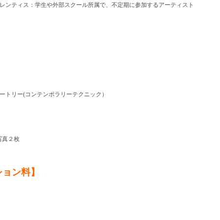
レンティス：学生や外部スクール所属で、不定期に参加するアーティスト
ートリー(コンテンポラリーテクニック）
】
写真２枚
ション料】
）