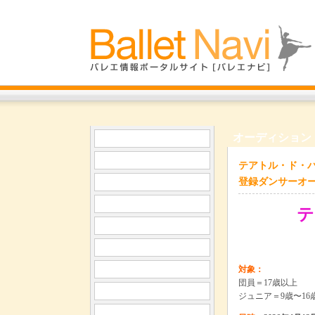
オーディション
テアトル・ド・バ
登録ダンサーオ
テ
対象：
団員＝17歳以上
ジュニア＝9歳〜1