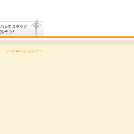
お問い合わせ
youtube
Twitter
english
・発表会を観よう！
バレエスタジオ 探そう
コンクール 観よう！
@balletnavi からのツイート