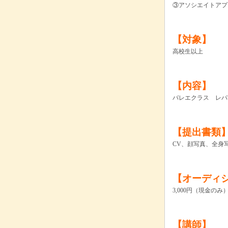
③アソシエイトアプ
【対象】
高校生以上
【内容】
バレエクラス レパ
【提出書類
CV、顔写真、全身
【オーディ
3,000円（現金のみ
【講師】