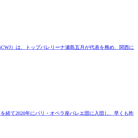
BCWJ）は、トップバレリーナ瀬島五月が代表を務め、関西に
学校を経て2020年にパリ・オペラ座バレエ団に入団し、早くも昨