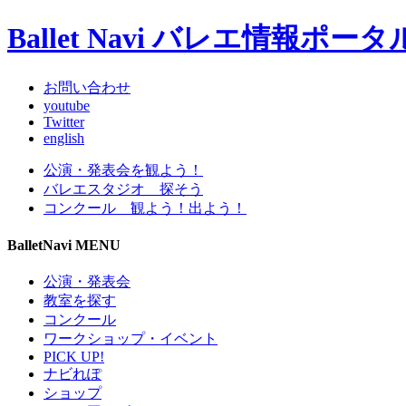
Ballet Navi バレエ情報ポ
お問い合わせ
youtube
Twitter
english
公演・発表会を観よう！
バレエスタジオ 探そう
コンクール 観よう！出よう！
BalletNavi MENU
公演・発表会
教室を探す
コンクール
ワークショップ・イベント
PICK UP!
ナビれぽ
ショップ