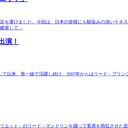
に足を運びました。今回は、日本の皆様にも馴染みの深いケネ
鑑賞して…
出演！
して以来、第一線で活躍し続け、2007年からはリード・プリ
リエット」のリード・マンドリンを踊って客席を熱狂させた若