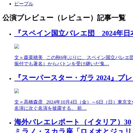
ピープル
公演プレビュー（レビュー）記事一覧
『スペイン国立バレエ団 2024年
文＝森菜穂美 この秋6年ぶりに、スペイン国立バレエ団
振付でも著名）からバトンを受け継いだ鬼…
『スーパースター・ガラ 2024』プ
文＝高橋森彦 2024年10月4日（金）～6日（日）東
名演に次ぐ名演を披露する。 前…
海外バレエレポート（イタリア）30
ミラノ・スカラ座「ロメオとジュリ