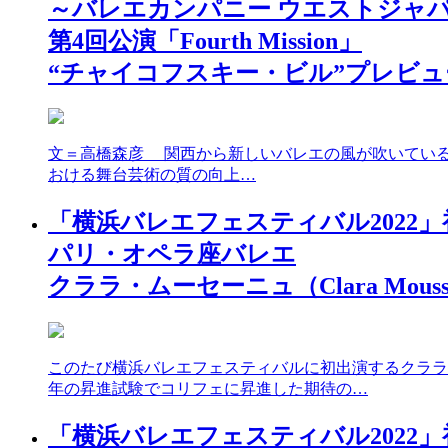
～バレエカンパニー ウエストジャ
第4回公演「Fourth Mission」
“チャイコフスキー・ビル”プレビュ
文＝高橋森彦 関西から新しいバレエの風が吹いている。
おける舞台芸術の質の向上…
「横浜バレエフェスティバル2022
パリ・オペラ座バレエ
クララ・ムーセーニュ（Clara Mous
このたび横浜バレエフェスティバルに初出演するクララ・ムー
年の昇進試験でコリフェに昇進した期待の…
「横浜バレエフェスティバル2022