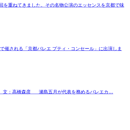
して回を重ねてきました。その名物公演のエッセンスを京都で味
会館で催される「京都バレエ プティ・コンセール」に出演しま
人形』も 文：高橋森彦 瀬島五月が代表を務めるバレエカ…