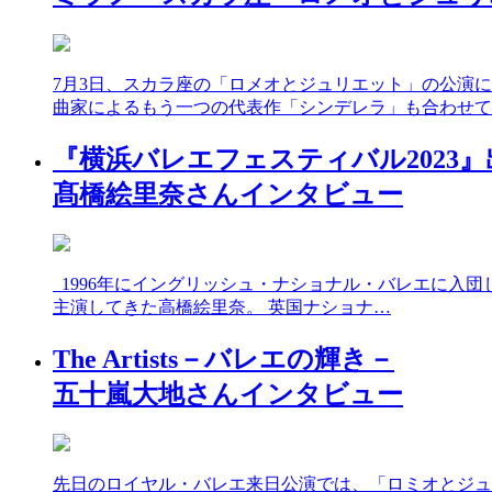
7月3日、スカラ座の「ロメオとジュリエット」の公演
曲家によるもう一つの代表作「シンデレラ」も合わせて
『横浜バレエフェスティバル2023』
髙橋絵里奈さんインタビュー
1996年にイングリッシュ・ナショナル・バレエに入団
主演してきた高橋絵里奈。 英国ナショナ…
The Artists－バレエの輝き－
五十嵐大地さんインタビュー
先日のロイヤル・バレエ来日公演では、「ロミオとジュ