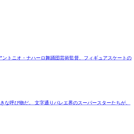
現アントニオ・ナハーロ舞踊団芸術監督、フィギュアスケートの
は大きな呼び物だ。 文字通りバレエ界のスーパースターたちが、