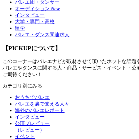
バレエ団・ダンサー
オーディション
New
インタビュー
大学・専門・高校
留学
バレエ・ダンス関連求人
【PICKUPについて】
このコーナーはバレエナビが取材させて頂いたホットな話題
バレエやダンスに関する人・商品・サービス・イベント・公
ご期待ください！
カテゴリ別にみる
おうちでバレエ
バレエを裏で支える人々
海外のバレエレポート
インタビュー
公演プレビュー
（レビュー）
イベント