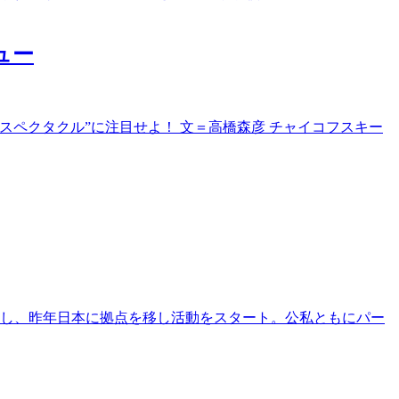
ュー
ー・スペクタクル”に注目せよ！ 文＝高橋森彦 チャイコフスキー
し、昨年日本に拠点を移し活動をスタート。公私ともにパー