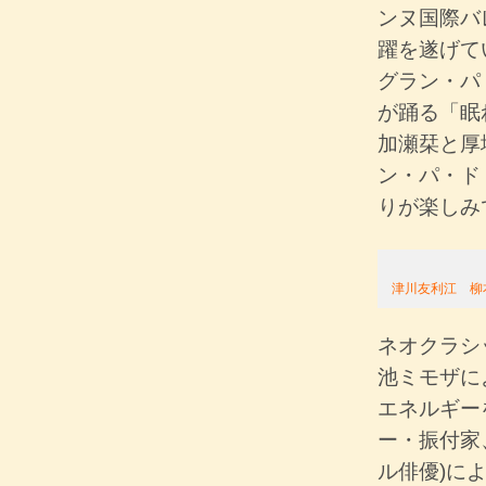
ンヌ国際バ
躍を遂げて
グラン・パ
が踊る「眠
加瀬栞と厚
ン・パ・ド
りが楽しみ
津川友利江 柳
ネオクラシ
池ミモザに
エネルギー
ー・振付家
ル俳優)に