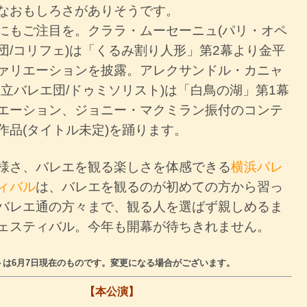
なおもしろさがありそうです。
にもご注目を。クララ・ムーセーニュ(パリ・オペ
団/コリフェ)は「くるみ割り人形」第2幕より金平
ァリエーションを披露。アレクサンドル・カニャ
国立バレエ団/ドゥミソリスト)は「白鳥の湖」第1幕
エーション、ジョニー・マクミラン振付のコンテ
作品(タイトル未定)を踊ります。
様さ、バレエを観る楽しさを体感できる
横浜バレ
ィバル
は、バレエを観るのが初めての方から習っ
バレエ通の方々まで、観る人を選ばず親しめるま
ェスティバル。今年も開幕が待ちきれません。
トは6月7日現在のものです。変更になる場合がございます。
【本公演】