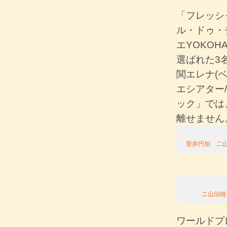
「フレッシ
ル・ドゥ・
エYOKO
選ばれた3
関エレナ(
エシアター
ック」では
離せません
菅井円加 二山
ニ山治雄
ワールドプ