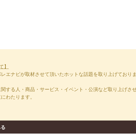
Ballet Navi バレエ情報ポータルサイト [バレエナビ]
公
いて】
バレエナビが取材させて頂いたホットな話題を取り上げており
に関する人・商品・サービス・イベント・公演など取り上げさ
岐にわたります。
！
みる