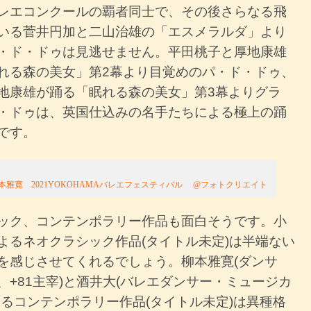
レエコンクールの覇者同士で、その後さらなる飛
いる菅井円加と二山治雄の「エスメラルダ」より
・ド・ドゥは見逃せません。平田桃子と厚地康雄
れる森の美女」第2幕より目覚めのパ・ド・ドゥ、
地康雄が踊る「眠れる森の美女」第3幕よりグラ
・ドゥは、英国仕込みの名手たちによる極上の踊
です。
本雅寛 2021YOKOHAMAバレエフェスティバル @フォトクリエイト
ック、コンテンポラリー作品も面白そうです。小
よるネオクラシック作品(タイトル未定)は半端ない
を感じさせてくれるでしょう。柳本雅寛(ダンサ
、+81主宰)と酒井大(バレエダンサー・ミュージカ
よるコンテンポラリー作品(タイトル未定)は異種格