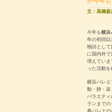
が今年も
文：高橋森
今年も
横浜
年の初回以
物詩として
に国内外で
増えていま
った活動を
横浜バレエ
動・静・寂
バラエティ
ランまでの
典バレエの