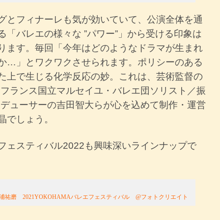
グとフィナーレも気が効いていて、公演全体を通
る「バレエの様々な ”パワー”」から受ける印象は
ります。毎回「今年はどのようなドラマが生まれ
か…」とワクワクさせられます。ポリシーのある
た上で生じる化学反応の妙。これは、芸術監督の
元フランス国立マルセイユ・バレエ団ソリスト／振
ロデューサーの吉田智大らが心を込めて制作・運営
晶でしょう。
フェスティバル2022も興味深いラインナップで
浦祐磨 2021YOKOHAMAバレエフェスティバル @フォトクリエイト