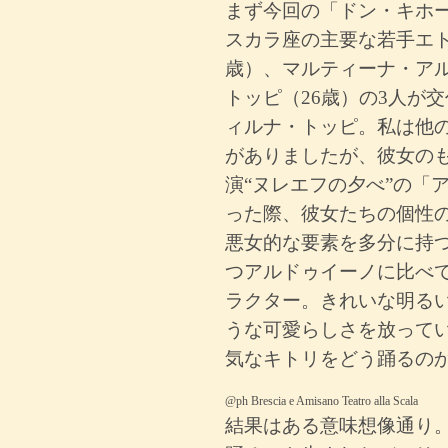
まず今回の「ドン・キホ
スカラ座の主要な若手エト
歳）、マルティーナ・アル
トッピ（26歳）の3人が
ィルナ・トッピ。私は他
がありましたが、彼女の
演“ヌレエフの夕べ”の「
った際、彼女たちの個性
悪女的な要素を多分に持
つアルドゥイーノに比べ
ラクター。きれいな明る
うな可愛らしさを放って
気なキトリをどう踊るの
@ph Brescia e Amisano Teatro alla Scala
結果はある意味想像通り