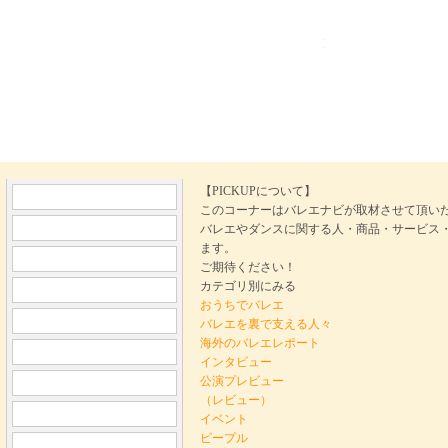
Ballet Navi バレ
【PICKUPについて】
このコーナーはバレエナビが取材させて頂い
バレエやダンスに関する人・商品・サービス
ます。
ご期待ください！
カテゴリ別にみる
おうちでバレエ
バレエを裏で支える人々
海外のバレエレポート
インタビュー
公演プレビュー
（レビュー）
イベント
ピープル