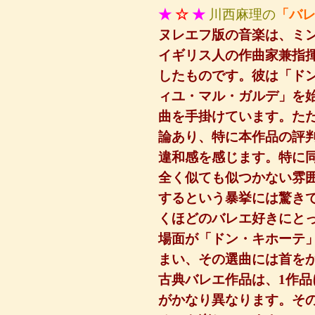
★
☆
★
川西麻理の
「バ
ヌレエフ版の音楽は、ミ
イギリス人の作曲家兼指
したものです。彼は「ド
ィユ・マル・ガルデ」を
曲を手掛けています。た
論あり、特に本作品の評
違和感を感じます。特に
全く似ても似つかない雰
するという暴挙には驚き
くほどのバレエ好きにと
場面が「ドン・キホーテ
まい、その選曲には首を
古典バレエ作品は、1作
がかなり異なります。そ