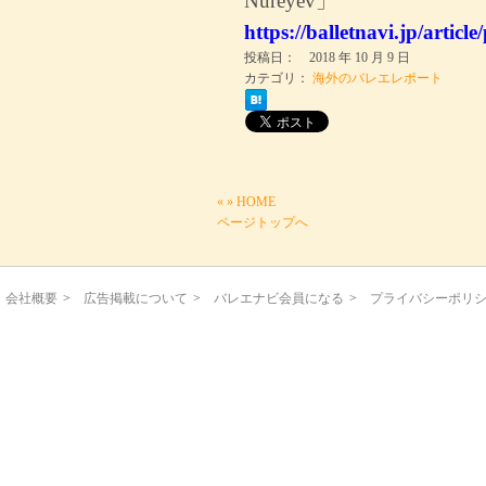
Nureyev」
https://balletnavi.jp/artic
投稿日： 2018 年 10 月 9 日
カテゴリ：
海外のバレエレポート
«
»
HOME
ページトップへ
会社概要
>
広告掲載について
>
バレエナビ会員になる
>
プライバシーポリ