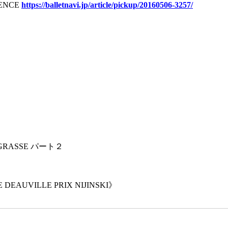
VENCE
https://balletnavi.jp/article/pickup/20160506-3257/
E GRASSE パート２
DEAUVILLE PRIX NIJINSKI》