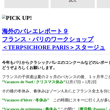
海外のバレエレポート９
フランス・パリのワークショップ
＜TERPSICHORE PARIS＞スタージュ
今年もパリからクラシックバレエのコンクールなどのレポー
どうぞよろしくお願いします。
フランスの子供達は夏の２ヶ月のバカンスの後、１ヶ月半ご
”Vacances de Noel / クリスマス休み”
12月17日～1月2日
その後の冬休み、春休みはゾーンA,B,C,とフランス全土を
”Vacances d’hiver / 冬休み”
この時期にスキーに行く人が多
”Vacances de printemps / 春休み ”
この間に
〈復活祭/ Paques〉