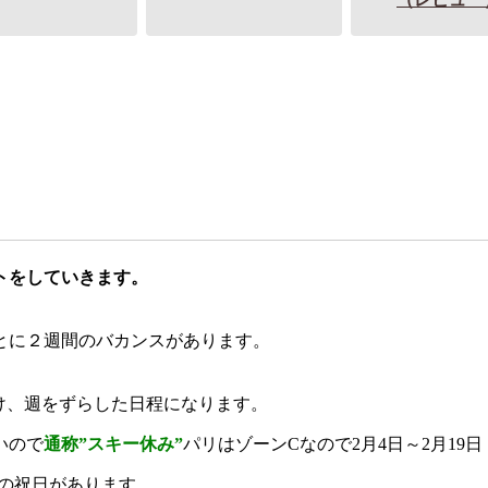
トをしていきます。
とに２週間のバカンスがあります。
分け、週をずらした日程になります。
いので
通称”スキー休み”
パリはゾーンCなので2月4日～2月19日
の祝日があります。