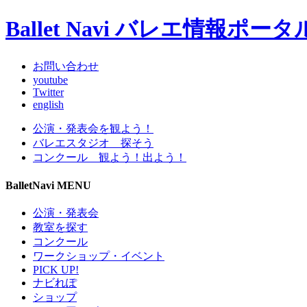
Ballet Navi バレエ情報ポ
お問い合わせ
youtube
Twitter
english
公演・発表会を観よう！
バレエスタジオ 探そう
コンクール 観よう！出よう！
BalletNavi MENU
公演・発表会
教室を探す
コンクール
ワークショップ・イベント
PICK UP!
ナビれぽ
ショップ