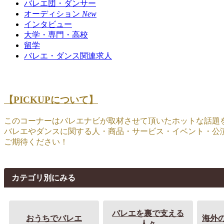
バレエ団・ダンサー
オーディション
New
インタビュー
大学・専門・高校
留学
バレエ・ダンス関連求人
【PICKUPについて】
このコーナーはバレエナビが取材させて頂いたホットな話題
バレエやダンスに関する人・商品・サービス・イベント・公
ご期待ください！
カテゴリ別にみる
バレエを裏で支える
おうちでバレエ
海外
人々