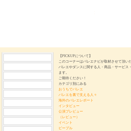
Ballet Navi バレ
【PICKUPについて】
このコーナーはバレエナビが取材させて頂い
バレエやダンスに関する人・商品・サービス
ます。
ご期待ください！
カテゴリ別にみる
おうちでバレエ
バレエを裏で支える人々
海外のバレエレポート
インタビュー
公演プレビュー
（レビュー）
イベント
ピープル