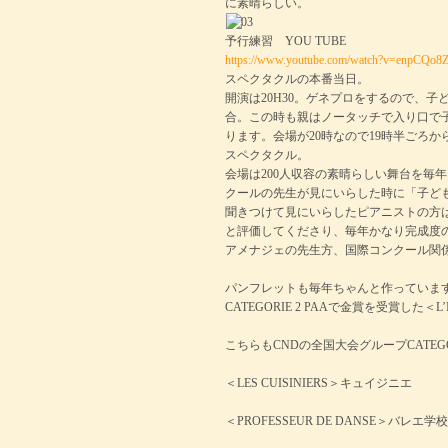
に素晴らしい。
予行練習 YOU TUBE
https://www.youtube.com/watch?v=enpCQo
スペクタクルの本番当日。
開演は20H30。ゲネプロをするので、
合。この時も親はノータッチで入り口で
ります。会場が20時なので19時半ごろ
スペクタクル。
会場は200人収容の素晴らしい舞台を毎
クールの先生が見にいらした時に「子ど
聞きつけて見にいらしたピアニストの方
と評価してくださり、毎年かなり完成度
アメナジェの先生方、国際コンクール関
パンフレットも毎年ちゃんと作っていま
CATEGORIE 2 PAAで金賞を受賞した＜L’I
こちらもCNDの全国大会グループCATEGORI
＜LES CUISINIERS＞キュイジニエ
＜PROFESSEUR DE DANSE＞バレエ