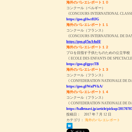
海外のバレエレポート１０
コンクール（ベルギー）
《CONCOURS INTERNATIONAL CLASS
https://goo.gl/iwrHJG
海外のバレエレポート１１
コンクール（フランス）
《CONCOURS INTERNATIONAL DE DAN
https://goo.gl/5nA4nH
/
海外のバレエレポート１２
プロを目指す子供たちのための公立学校
《 ECOLE DES ENFANTS DE SPECTACL
https://goo.gl/gpycTB
海外のバレエレポート１３
コンクール（フランス）
《 CONFEDERATION NATIONALE D
https://goo.gl/WnPVkA/
海外のバレエレポート１４
コンクール（フランス）
《 CONFEDERATION NATIONALE DE
https://balletnavi.jp/article/pickup/2017070
投稿日： 2017 年 7 月 12 日
カテゴリ：
海外のバレエレポート