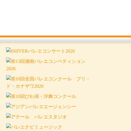
お問い合わせ
youtube
Twitter
english
演・発表会を観よう！
バレエスタジオ 探そう
コンクール 観