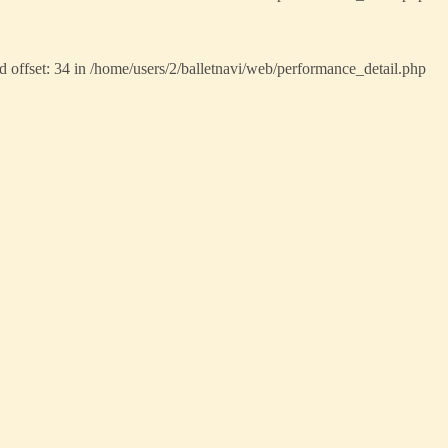
d offset: 34 in
/home/users/2/balletnavi/web/performance_detail.php