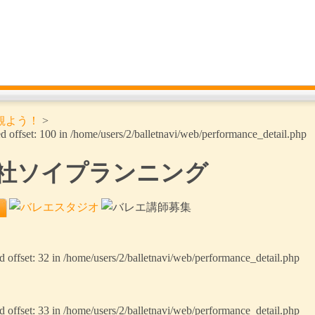
Ballet Navi バレエ情報ポータルサイト [バレエナビ]
公
観よう！
>
d offset: 100 in
/home/users/2/balletnavi/web/performance_detail.php
社ソイプランニング
d offset: 32 in
/home/users/2/balletnavi/web/performance_detail.php
d offset: 33 in
/home/users/2/balletnavi/web/performance_detail.php